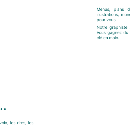
Menus, plans de
illustrations, m
pour vous.
Notre graphiste 
Vous gagnez du t
clé en main.
..
ix, les rires, les