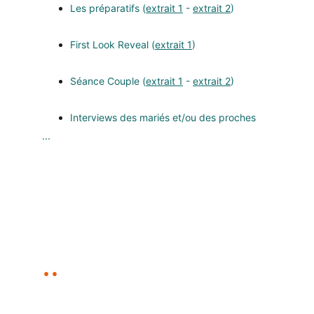
Les préparatifs (
extrait 1
-
extrait 2
)
First Look Reveal (
extrait 1
)
Séance Couple (
extrait 1
-
extrait 2
)
Interviews des mariés et/ou des proches
...
..
les avis de nos clien