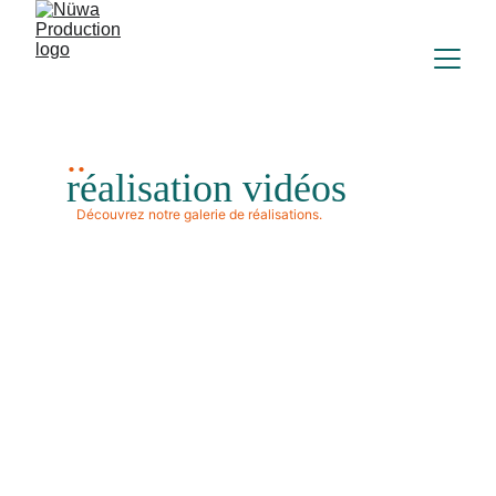
..
réalisation vidéos
Découvrez notre galerie de réalisations.
film
Diffusé au cinéma, « FINISHER » est un film
documentaire écrit, réalisé, et produit par Nüwa
Production.
30 athlètes français, déterminés à courir vers le
titre de Champion du Monde. Finisher raconte
l'histoire de ces sportifs qui défendent leur pays