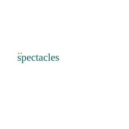
..
spectacles
teaser
Donnez envie avec un teaser percutant et
esthétique.
Faites découvrir l’univers de votre spectacle à
travers une vidéo courte et rythmée, pensée pour
capter l’attention, susciter l’émotion et attirer le
public en salle ou en tournée.