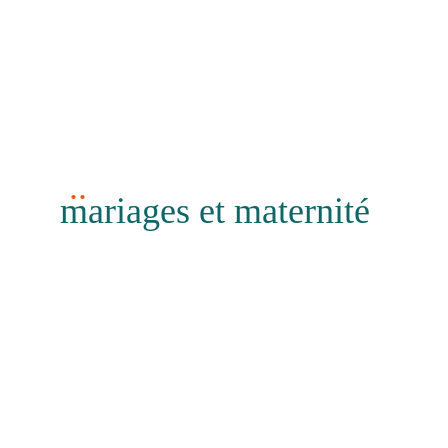
..
mariages et maternité
teaser
Revivez les émotions de votre journée à travers
une vidéo courte, sensible et rythmée.
Un concentré d’images fortes, et de détails
subtils pour transmettre l’ambiance et l’intensité
de ce moment unique. Un format parfait pour