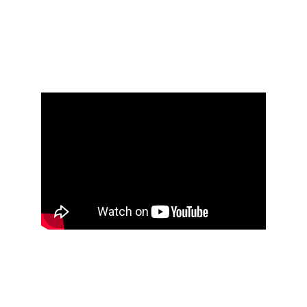
Captez l’attention de votre audience de manière
plus engageante, tout en transmettant
efficacement vos messages, votre identité et vos
valeurs.
bannière déroulante - site
Créez une vidéo qui défilera en boucle, pour
animer et rendre votre site unique.