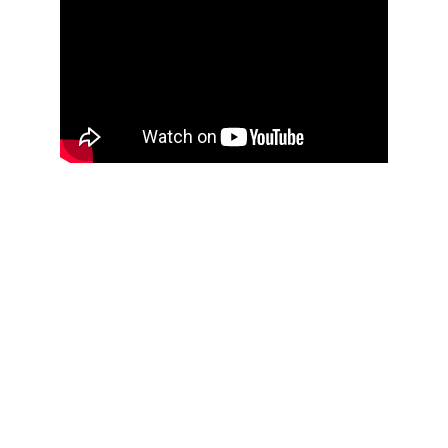
captation intégrale
Grâce à une réalisation soignée, plusieurs angles 
de vue et un son de qualité, diffusez votre 
spectacle au-delà des salles : plateformes en 
ligne, dossiers de production ou diffusion privée. 
L’outil idéal pour valoriser votre travail artistique, 
ou offrir un souvenir inoubliable aux élèves et à 
leurs familles..