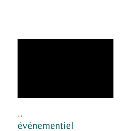
lors des Championnats du Monde de Triathlon et
Para-triathlon. Yohan et Antoine, après leur
médaille des Jeux Paralympiques, Christophe
Jouffret qui tente pour la quatrième fois le titre,
ou encore Guy toujours dans la course à 77 ans ...
Un portrait inédit de ces athlètes passionnés.
..
événementiel