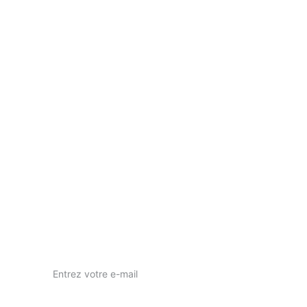
Votre vision, notre passion pour l'art visuel.
nous contacter
nuwaprod83@gmail.com
Instagram : nuwa_prod
Votre adresse e-mail ici*