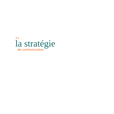
..
la stratégie
de communication
Votre site internet et vos réseaux sociaux sont souvent le
premier point de contact avec vos futurs clients. Fini les
publications improvisées et le manque de temps.
Nos abonnements mensuels assurent une présence
régulière et cohérente tout au long de l’année.
Rester actif permet :
de maintenir votre visibilité,
d'entretenir votre audience,
d'optimiser votre présence dans les
algorithmes,
de préparer vos futures ventes et collaborations.