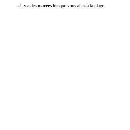
- Il y a des 
marées
 lorsque vous allez à la plage.
L'itinéraire
Jour 1
Mon séjour a commencé par un endroit 
que j'ai adoré : 
la Pointe Buzaré
. Il s'agit 
d'une pointe rocheuse d'origine volcanique 
qui s'avance dans la mer, avec à sa droite 
l'Anse Méret et à sa gauche, l'Anse Nadau. 
Ce
 site naturel 
offre un magnifique 
paysage avec une petite plage sous les 