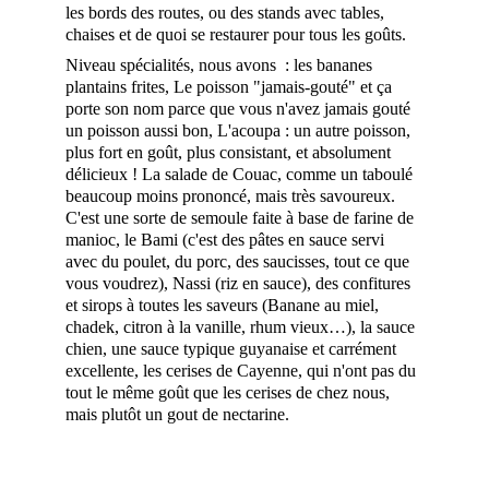
les bords des routes, ou des stands avec tables, 
chaises et de quoi se restaurer pour tous les goûts. 
Niveau spécialités, nous avons  : les bananes 
plantains frites, Le poisson "jamais-gouté" et ça 
porte son nom parce que vous n'avez jamais gouté 
un poisson aussi bon, L'acoupa : un autre poisson, 
plus fort en goût, plus consistant, et absolument 
délicieux ! La salade de Couac, comme un taboulé 
beaucoup moins prononcé, mais très savoureux. 
C'est une sorte de semoule faite à base de farine de 
manioc, le Bami (c'est des pâtes en sauce servi 
avec du poulet, du porc, des saucisses, tout ce que 
vous voudrez), Nassi (riz en sauce), des confitures 
et sirops à toutes les saveurs (Banane au miel, 
chadek, citron à la vanille, rhum vieux…), la sauce 
chien, une sauce typique guyanaise et carrément 
excellente, les cerises de Cayenne, qui n'ont pas du 
tout le même goût que les cerises de chez nous, 
mais plutôt un gout de nectarine.