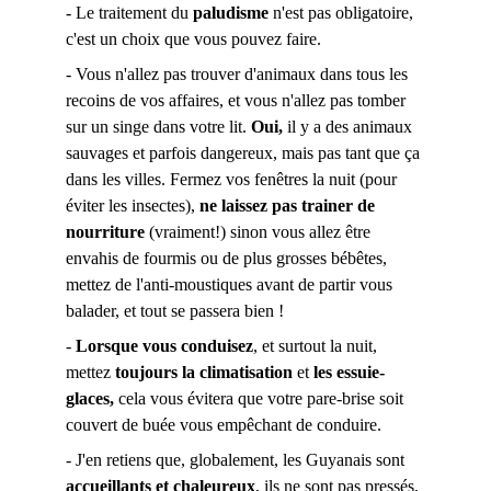
- Le traitement du 
paludisme 
n'est pas obligatoire, 
c'est un choix que vous pouvez faire.
- Vous n'allez pas trouver d'animaux dans tous les 
recoins de vos affaires, et vous n'allez pas tomber 
sur un singe dans votre lit. 
Oui,
 il y a des animaux 
sauvages et parfois dangereux, mais pas tant que ça 
dans les villes. Fermez vos fenêtres la nuit (pour 
éviter les insectes), 
ne laissez pas trainer de 
nourriture 
(vraiment!) sinon vous allez être 
envahis de fourmis ou de plus grosses bébêtes, 
mettez de l'anti-moustiques avant de partir vous 
balader, et tout se passera bien ! 
- 
Lorsque vous conduisez
, et surtout la nuit, 
mettez
 toujours la climatisation
 et 
les essuie-
glaces,
 cela vous évitera que votre pare-brise soit 
couvert de buée vous empêchant de conduire. 
- J'en retiens que, globalement, les Guyanais sont
accueillants et chaleureux
, ils ne sont pas pressés, 