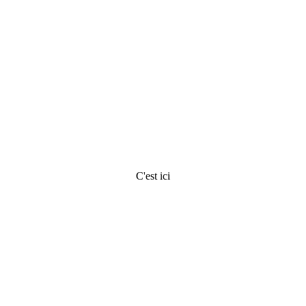
Préparer son 
voyage en Guyane
C'est ici