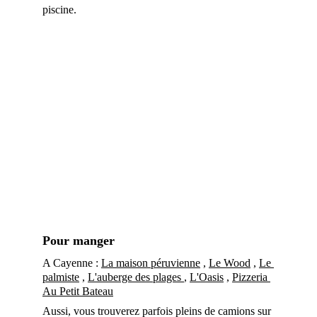
piscine.
Pour manger
A Cayenne : 
La maison péruvienne
 , 
Le Wood
 , 
Le 
palmiste
 , 
L'auberge des plages 
, 
L'Oasis
 , 
Pizzeria 
Au Petit Bateau
Aussi, vous trouverez parfois pleins de camions sur 