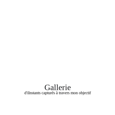
sentier fait le tour de l'île et vous 
permet de découvrir de magnifiques 
point de vue sur les îles Royale et du 
Diable.
L'île du Diable : sur cette île 
séjournaient les prisonniers politiques. 
Elles permettaient d'isoler certains 
détenus. Le Capitaine Dreyfus y a 
passé de nombreuses années. 
Gallerie
d'iInstants capturés à travers mon objectif