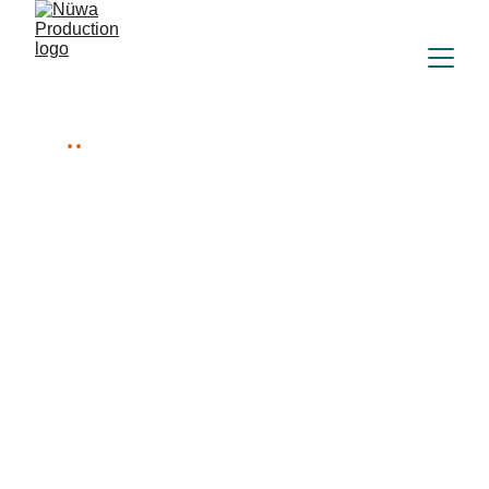
..
la caméra voyage
C'est comme ça que tout à commencé.
L'importance pour moi d'embarquer ma caméra
partout, c'est avant tout de ramener tous ces
précieux souvenirs afin qu'ils ne s'effacent
jamais. Pour les âmes voyageuses, ou simplement
pour le plaisir, je vous partage ces quelques
morceaux de vie.