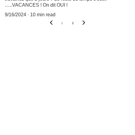
…..VACANCES ! On dit OUI !
9/16/2024
10 min read
1
2
Votre vision, notre passion pour l'art visuel.
nous contacter
nuwaprod83@gmail.com
Instagram : nuwa_prod