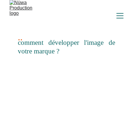
..
comment développer l'image de
votre marque ?
analyse de vos besoins
Faire appel à un professionnel c'est avant tout la 
garantie d'une expertise créative et d'une 
technique approfondie, mais aussi de l'analyse 
spécifique de vos besoins.
Les sites en ligne se basant sur des modèles 
prédéfinis accessibles à tous, ne font 
qu'uniformiser et appauvrir l'identité visuelle d'une 