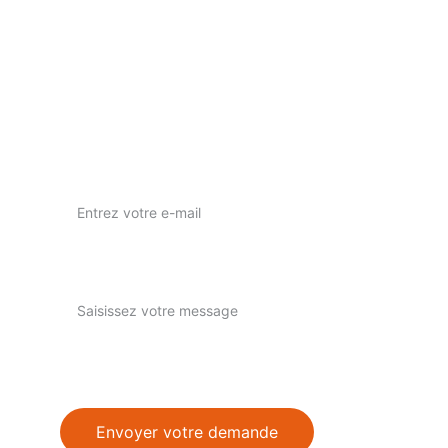
nous contacter
nuwaprod83@gmail.com
Instagram : nuwa_prod
Votre adresse e-mail ici*
Expliquez-nous
Envoyer votre demande